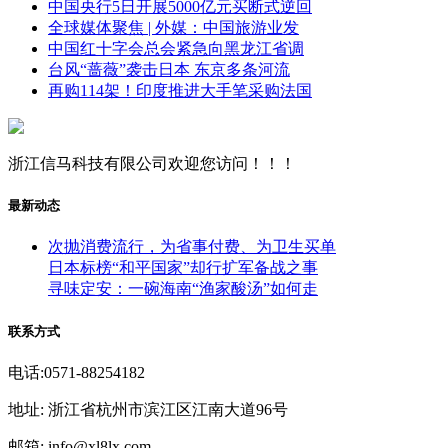
中国央行5日开展5000亿元买断式逆回
全球媒体聚焦 | 外媒：中国旅游业发
中国红十字会总会紧急向黑龙江省调
台风“蔷薇”袭击日本 东京多条河流
再购114架！印度推进大手笔采购法国
浙江信马科技有限公司欢迎您访问！！！
最新动态
次抛消费流行，为省事付费、为卫生买单
日本标榜“和平国家”却行扩军备战之事
寻味定安：一碗海南“渔家酸汤”如何走
联系方式
电话:0571-88254182
地址: 浙江省杭州市滨江区江南大道96号
邮箱: info@xl8lx.com