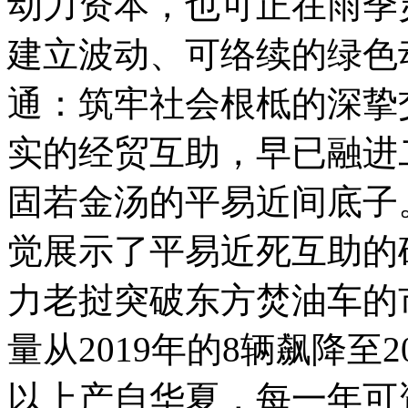
动力资本，也可正在雨季
建立波动、可络续的绿
通：筑牢社会根柢的深
实的经贸互助，早已融进
固若金汤的平易近间底子
觉展示了平易近死互助的
力老挝突破东方焚油车的
量从2019年的8辆飙降至2
以上产自华夏，每一年可