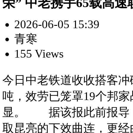
荣” 中老携手65载高
2026-06-05 15:39
青寒
155 Views
今日中老铁道收收搭客冲破7
吨，效劳已笼罩19个邦
显。 据该报此前报导
取昆亮的下效曲连，更经