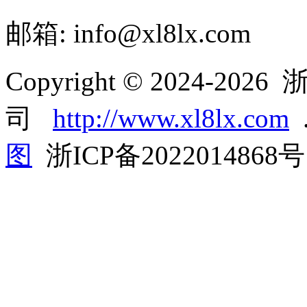
邮箱: info@xl8lx.com
Copyright © 2024-2
司
http://www.xl8lx.com
.
图
浙ICP备2022014868号