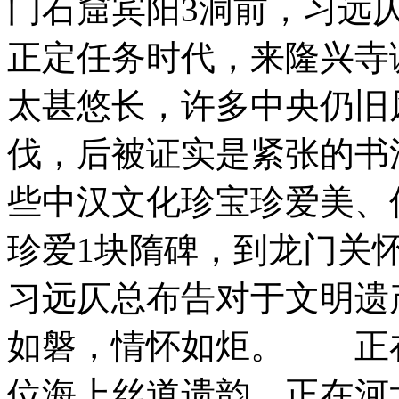
门石窟宾阳3洞前，习远
正定任务时代，来隆兴寺
太甚悠长，许多中央仍旧
伐，后被证实是紧张的书
些中汉文化珍宝珍爱美、
珍爱1块隋碑，到龙门关
习远仄总布告对于文明
如磐，情怀如炬。 正
位海上丝道遗韵，正在河