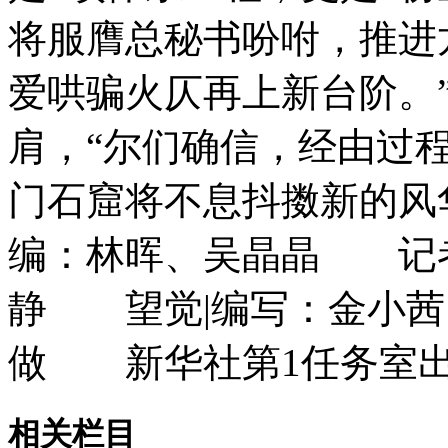
将服膺总秘书吩咐，推进
爱哄骗火仄再上新台阶。
肩，“尔们确信，经由过
门石窟将不息抖擞新的
编：林晖、吴晶晶 记
静 望觉|编写：金小
做 新华社第1任务室
相关栏目