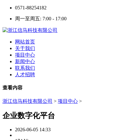
0571-88254182
周一至周五: 7:00 - 17:00
网站首页
关于我们
项目中心
新闻中心
联系我们
人才招聘
查看内容
浙江信马科技有限公司
>
项目中心
>
企业数字化平台
2026-06-05 14:33