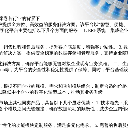
席卷各行业的背景下
户提供全方位、高效益的服务解决方案。该平台以“智慧、便捷、
字化平台主要包括以下几个方面的服务： 1. ERP系统：集成
息、销售过程和售后服务，提升客户满意度，增强客户粘性。 3.
计算的解决方案，提供安全稳定的数据存储和管理服务，支持企业
字化解决方案，确保平台能够无缝对接企业现有业务流程。 二、
ython等，为平台的安全性和稳定性提供了保障。同时，平台基
制，根据不同企业的规模、需求和功能模块组合，制定合适的价格
以降低中小企业的数字化转型成本，推动其业务升级
市场上其他同类产品，具备以下几个显著优势： 1. 技术领先
的各个模块之间无缝连接，确保数据流动的顺畅性，减少企业内部信
个性化的功能模块定制服务，满足多元化需求。 5. 完善的售