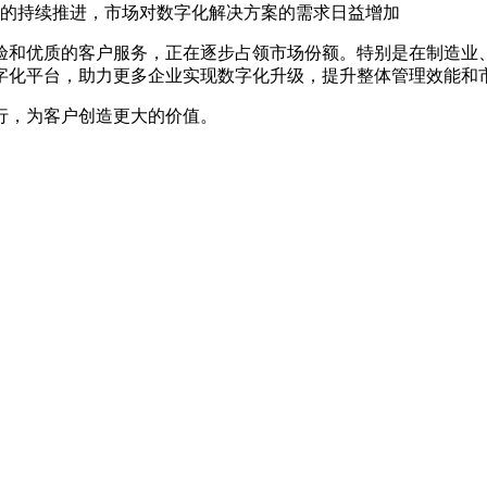
型的持续推进，市场对数字化解决方案的需求日益增加
验和优质的客户服务，正在逐步占领市场份额。特别是在制造业、
字化平台，助力更多企业实现数字化升级，提升整体管理效能和
行，为客户创造更大的价值。