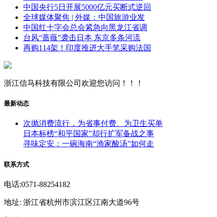
中国央行5日开展5000亿元买断式逆回
全球媒体聚焦 | 外媒：中国旅游业发
中国红十字会总会紧急向黑龙江省调
台风“蔷薇”袭击日本 东京多条河流
再购114架！印度推进大手笔采购法国
浙江信马科技有限公司欢迎您访问！！！
最新动态
次抛消费流行，为省事付费、为卫生买单
日本标榜“和平国家”却行扩军备战之事
寻味定安：一碗海南“渔家酸汤”如何走
联系方式
电话:0571-88254182
地址: 浙江省杭州市滨江区江南大道96号