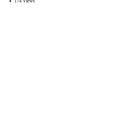
174 Views