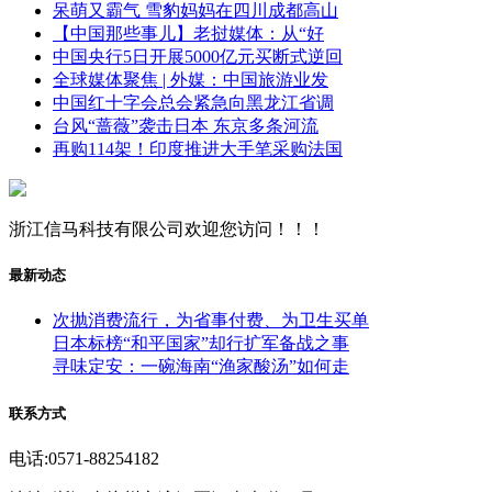
呆萌又霸气 雪豹妈妈在四川成都高山
【中国那些事儿】老挝媒体：从“好
中国央行5日开展5000亿元买断式逆回
全球媒体聚焦 | 外媒：中国旅游业发
中国红十字会总会紧急向黑龙江省调
台风“蔷薇”袭击日本 东京多条河流
再购114架！印度推进大手笔采购法国
浙江信马科技有限公司欢迎您访问！！！
最新动态
次抛消费流行，为省事付费、为卫生买单
日本标榜“和平国家”却行扩军备战之事
寻味定安：一碗海南“渔家酸汤”如何走
联系方式
电话:0571-88254182